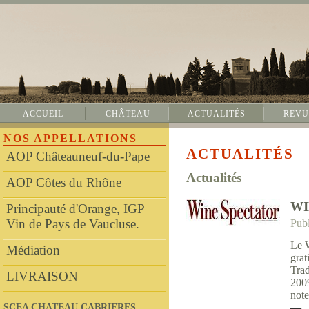
ACCUEIL
CHÂTEAU
ACTUALITÉS
REVU
NOS APPELLATIONS
ACTUALITÉS
AOP Châteauneuf-du-Pape
Actualités
AOP Côtes du Rhône
WI
Principauté d'Orange, IGP
Vin de Pays de Vaucluse.
Publ
Le W
Médiation
grat
Tra
LIVRAISON
2009
note
SCEA CHATEAU CABRIERES