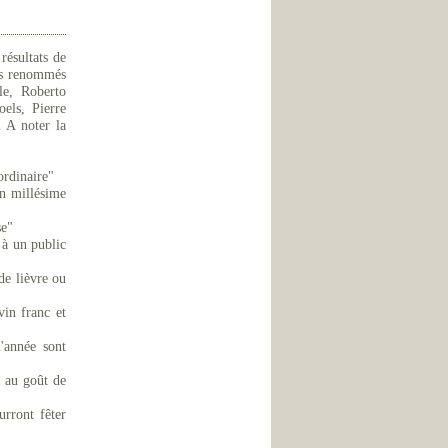
ésultats de
rts renommés
le, Roberto
oels, Pierre
 A noter la
rdinaire"
n millésime
se"
 à un public
de lièvre ou
vin franc et
'année sont
, au goût de
rront fêter