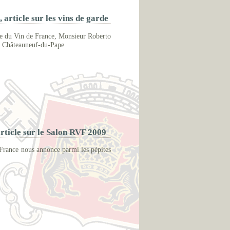
article sur les vins de garde
ue du Vin de France, Monsieur Roberto
de Châteauneuf-du-Pape
rticle sur le Salon RVF 2009
France nous annonce parmi les pépites