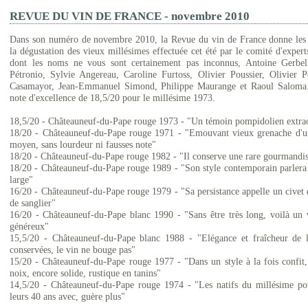
REVUE DU VIN DE FRANCE - novembre 2010
Dans son numéro de novembre 2010, la Revue du vin de France donne les r
la dégustation des vieux millésimes effectuée cet été par le comité d'expe
dont les noms ne vous sont certainement pas inconnus, Antoine Gerbel
Pétronio, Sylvie Angereau, Caroline Furtoss, Olivier Poussier, Olivier P
Casamayor, Jean-Emmanuel Simond, Philippe Maurange et Raoul Saloma.
note d'excellence de 18,5/20 pour le millésime 1973.
18,5/20 - Châteauneuf-du-Pape rouge 1973 - "Un témoin pompidolien extrao
18/20 - Châteauneuf-du-Pape rouge 1971 - "Emouvant vieux grenache d'u
moyen, sans lourdeur ni fausses note"
18/20 - Châteauneuf-du-Pape rouge 1982 - "Il conserve une rare gourmandi
18/20 - Châteauneuf-du-Pape rouge 1989 - "Son style contemporain parlera
large"
16/20 - Châteauneuf-du-Pape rouge 1979 - "Sa persistance appelle un civet 
de sanglier"
16/20 - Châteauneuf-du-Pape blanc 1990 - "Sans être très long, voilà un 
généreux"
15,5/20 - Châteauneuf-du-Pape blanc 1988 - "Elégance et fraîcheur de l
conservées, le vin ne bouge pas"
15/20 - Châteauneuf-du-Pape rouge 1977 - "Dans un style à la fois confit
noix, encore solide, rustique en tanins"
14,5/20 - Châteauneuf-du-Pape rouge 1974 - "Les natifs du millésime pou
leurs 40 ans avec, guère plus"