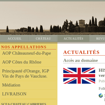
ACCUEIL
CHÂTEAU
ACTUALITÉS
REVU
NOS APPELLATIONS
ACTUALITÉS
AOP Châteauneuf-du-Pape
Accès au domaine
AOP Côtes du Rhône
HI
Principauté d'Orange, IGP
ver
Vin de Pays de Vaucluse.
Publ
Médiation
Foll
LIVRAISON
SCEA CHATEAU CABRIERES