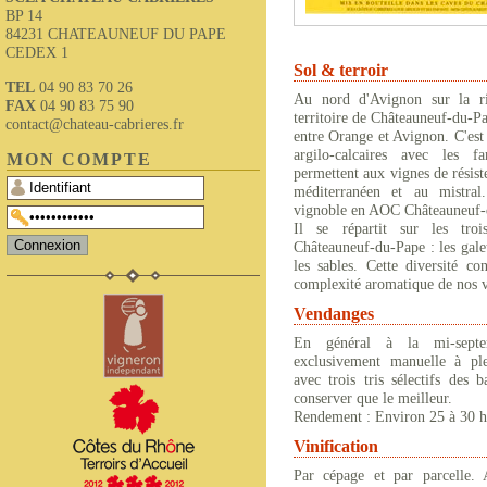
BP 14
84231 CHATEAUNEUF DU PAPE
CEDEX 1
Sol & terroir
TEL
04 90 83 70 26
Au nord d'Avignon sur la r
FAX
04 90 83 75 90
territoire de Châteauneuf-du-P
contact@chateau-cabrieres.fr
entre Orange et Avignon. C'est
argilo-calcaires avec les 
MON COMPTE
permettent aux vignes de résist
méditerranéen et au mistral
vignoble en AOC Châteauneuf-d
Il se répartit sur les troi
Châteauneuf-du-Pape : les galet
les sables. Cette diversité co
complexité aromatique de nos v
Vendanges
En général à la mi-septe
exclusivement manuelle à ple
avec trois tris sélectifs des 
conserver que le meilleur.
Rendement : Environ 25 à 30 h
Vinification
Par cépage et par parcelle.