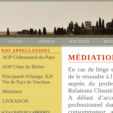
ACCUEIL
CHÂTEAU
ACTUALITÉS
REVU
NOS APPELLATIONS
MÉDIATIO
AOP Châteauneuf-du-Pape
AOP Côtes du Rhône
En cas de litige e
de le résoudre à 
Principauté d'Orange, IGP
Vin de Pays de Vaucluse.
auprès du profe
Relations Clientè
Médiation
A défaut d’acc
LIVRAISON
professionnel da
consommateur a
SCEA CHATEAU CABRIERES