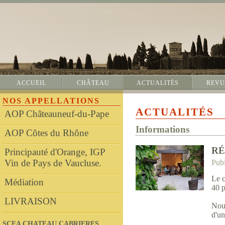
ACCUEIL
CHÂTEAU
ACTUALITÉS
REVU
NOS APPELLATIONS
ACTUALITÉS
AOP Châteauneuf-du-Pape
Informations
AOP Côtes du Rhône
RÉ
Principauté d'Orange, IGP
Vin de Pays de Vaucluse.
Publ
Le c
Médiation
40 p
LIVRAISON
Nous
d'un
SCEA CHATEAU CABRIERES