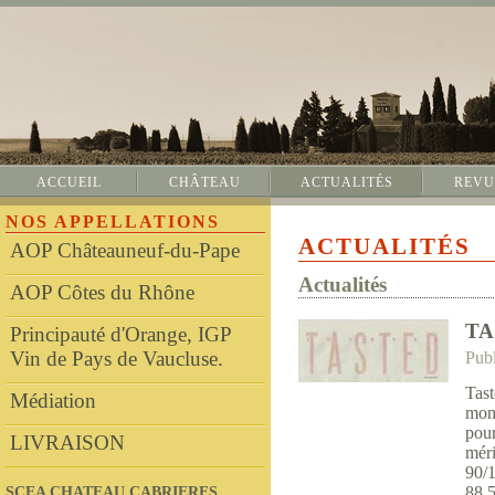
ACCUEIL
CHÂTEAU
ACTUALITÉS
REVU
NOS APPELLATIONS
ACTUALITÉS
AOP Châteauneuf-du-Pape
Actualités
AOP Côtes du Rhône
TA
Principauté d'Orange, IGP
Vin de Pays de Vaucluse.
Publ
Tast
Médiation
mon
pou
LIVRAISON
méri
90/
88,5
SCEA CHATEAU CABRIERES