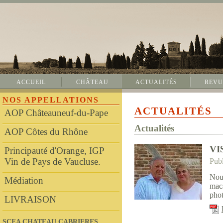
ACCUEIL
CHÂTEAU
ACTUALITÉS
REVU
NOS APPELLATIONS
ACTUALITÉS
AOP Châteauneuf-du-Pape
Actualités
AOP Côtes du Rhône
VI
Principauté d'Orange, IGP
Vin de Pays de Vaucluse.
Publ
Nous
Médiation
maca
phot
LIVRAISON
SCEA CHATEAU CABRIERES