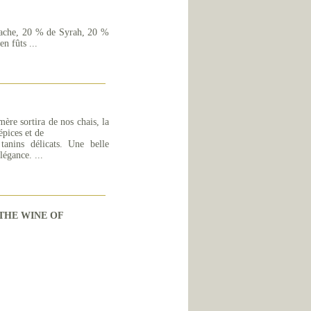
nache, 20 % de Syrah, 20 %
n fûts ...
re sortira de nos chais, la
ices et de
tanins délicats. Une belle
légance. ...
THE WINE OF