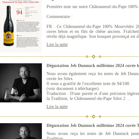
Première note sur notre Châteauneuf-du-Pape 100
Commentaire :
FR : Ce Châteauneuf-du-Pape 100% Mourvèdre 20
cuves béton et en fûts de chêne anciens. Fraîchem
révèle déjà magnifique. Son bouquet provençal est d'
Lire la suite
Dégustation Jeb Dunnuck millésime 2024 cuvée le
Nous avons également reçu les notes de Jeb Dunn
cuvée les Silex.
Il nous a gratifié de l'excellente note de 94/100.
(voir document à télécharger).
Traduction : D'une pureté et d'une précision légère
la Tradition, le Châteauneuf-du-Pape Silex 2 ...
Lire la suite
Dégustation Jeb Dunnuck millésime 2024 cuvée T
Nous avons reçu les notes de Jeb Dunnuck pour
Tradition.